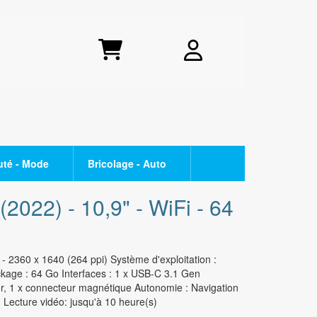
uté - Mode
Bricolage - Auto
- TONER
CUISSON
OPPO
(2022) - 10,9" - WiFi - 64
Raclette - crêpière
Série Find X
Plaque de cuisson
Série Reno
 - 2360 x 1640 (264 ppi) Système d'exploitation :
Friteuse
Série A
age : 64 Go Interfaces : 1 x USB-C 3.1 Gen
Appareil à fondue
or, 1 x connecteur magnétique Autonomie : Navigation
SMARTPHONE PETIT BUDGET
 Lecture vidéo: jusqu'à 10 heure(s)
i
BEAUTE