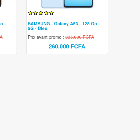
Rasoir électrique
Sèche cheveux
o -
SAMSUNG - Galaxy A53 - 128 Go -
Lisseur
5G - Bleu
Epilateur
FA
Prix avant promo :
335.000 FCFA
260.000 FCFA