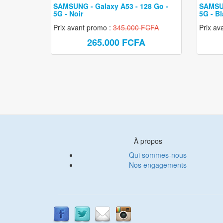
Galaxy S22
SAMSUNG - Galaxy A53 - 128 Go -
SAMSUN
5G - Noir
5G - B
Galaxy S21
Prix avant promo :
345.000 FCFA
Prix av
Galaxy A
265.000 FCFA
Samsung reconditionné
À propos
Qui sommes-nous
Nos engagements