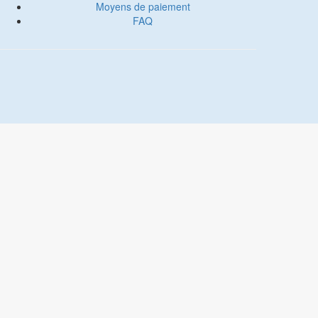
Moyens de paiement
Rasoir électrique
FAQ
Sèche cheveux
Lisseur
Epilateur