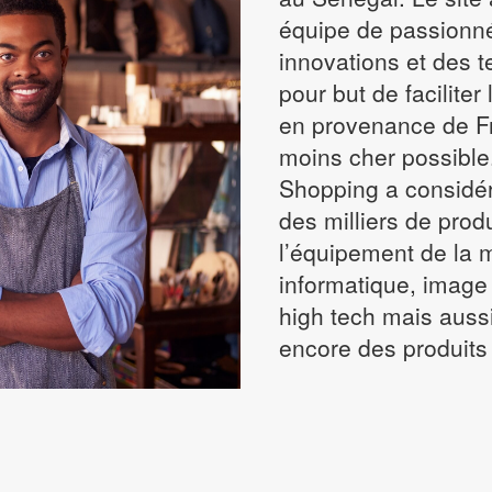
Alimentation
Extracteur de jus
rie 9
11T I 11T Pro
équipe de passionn
Tire - lait
Centrifugeuse
Redmi Note 11
innovations et des 
MARTPHONE MOTOROLA
Bouilloire électrique
PARFUMS FEMME
Redmi Note 10
pour but de faciliter
torola Edge
Grille pain
Eau de toilette
en provenance de Fr
Redmi Note 9
rie E
Eau de parfum
moins cher possible
Redmi 9
rie G
Shopping a considér
Poco M4 | X4 Pro
PARFUMS HOMME
des milliers de prod
Eau de parfum
les
l’équipement de la 
Eau de toilette
informatique, image
high tech mais aussi
encore des produits