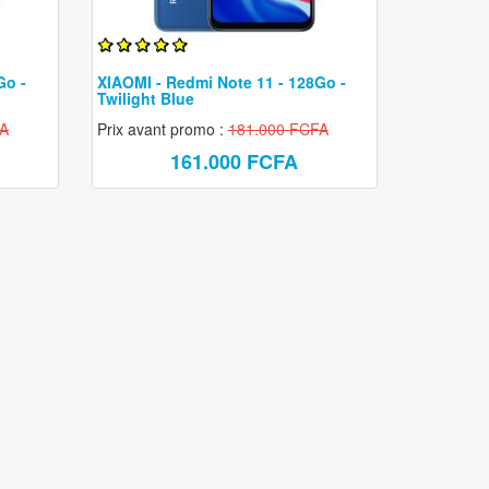
Rasoir électrique
Sèche cheveux
Go -
XIAOMI - Redmi Note 11 - 128Go -
Lisseur
Twilight Blue
Epilateur
FA
Prix avant promo :
181.000 FCFA
161.000 FCFA