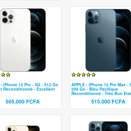
- iPhone 12 Pro - 5G - 512 Go
APPLE - iPhone 12 Pro Max - 
nt Reconditionné - Excellent
256 Go - Bleu Pacifique
Reconditionné - Très Bon Eta
505.000 FCFA
515.000 FCFA