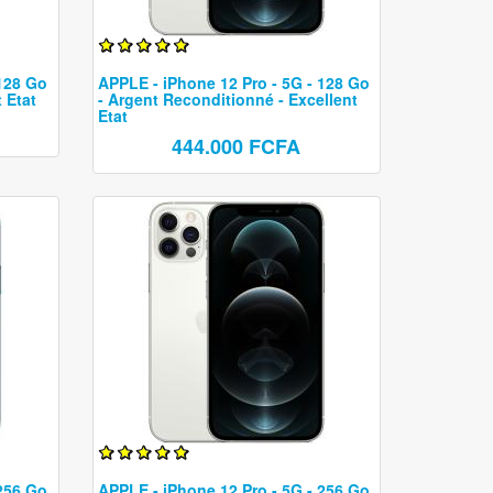
Rasoir électrique
Sèche cheveux
 128 Go
APPLE - iPhone 12 Pro - 5G - 128 Go
Lisseur
 Etat
- Argent Reconditionné - Excellent
Etat
Epilateur
444.000 FCFA
 256 Go
APPLE - iPhone 12 Pro - 5G - 256 Go