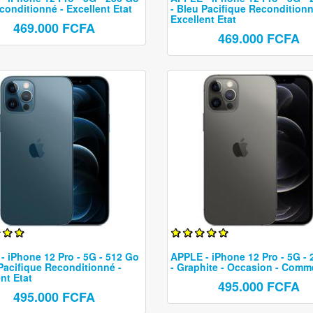
conditionné - Excellent Etat
- Bleu Pacifique Reconditionn
Excellent Etat
469.000 FCFA
469.000 FCFA
- iPhone 12 Pro - 5G - 512 Go
APPLE - iPhone 12 Pro - 5G -
 Pacifique Reconditionné -
- Graphite - Occasion - Comm
nt Etat
495.000 FCFA
495.000 FCFA