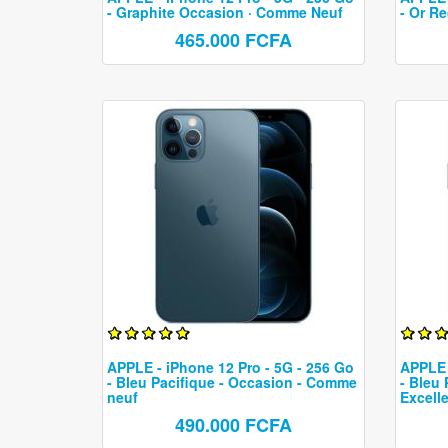
Galaxy S22
- Graphite Occasion · Comme Neuf
- Or Re
Galaxy S21
465.000 FCFA
Galaxy A
Samsung reconditionné
APPLE - iPhone 12 Pro - 5G - 256 Go
APPLE 
- Bleu Pacifique - Occasion - Comme
- Bleu
neuf
Excelle
490.000 FCFA