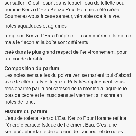
sensation. C’est l’esprit dans lequel l’eau de toilette pour
Série E
GROSSESSE - MATERNITÉ
homme Kenzo L’Eau Kenzo Pour Homme a été créée.
Série G
Compléments alimentaires
Soumettez-vous à cette senteur, véritable ode à la vie.
Test d’ovulation et de grossesse
notes aquatiques et agrumes
SMARTPHONE HUAWEI
Alimentation
remplace Kenzo L’Eau d’origine – la senteur reste la même
Huawei Nova
mais le flacon et la boîte sont différents
Tire - lait
Huawei Série P
créé dans le plus grand respect de l’environnement, pour
PARFUMS FEMME
un monde durable
XIAOMI MI | REDMI
Eau de toilette
Composition du parfum
12 | 12 Pro
Eau de parfum
Les notes sensuelles du poivre vert se marient tout d’abord
11 Lite NE I Mi 11 I Mi 11i
avec le citron frais et le yuzu. Puis très rapidement, vous
PARFUMS HOMME
êtes charmé par la délicatesse de la menthe à laquelle le
11T I 11T Pro
Eau de parfum
bois de cèdre et le musc sensuel viennent s’inscrire en
Redmi Note 11
notes de fond.
Eau de toilette
Redmi Note 10
Histoire du parfum
Redmi Note 9
L’eau de toilette Kenzo L’Eau Kenzo Pour Homme reflète
l’énergie caractéristique de l’élément Eau. C’est une
Redmi 9
senteur débordante de couleur, de fraîcheur et de notes
Poco M4 | X4 Pro