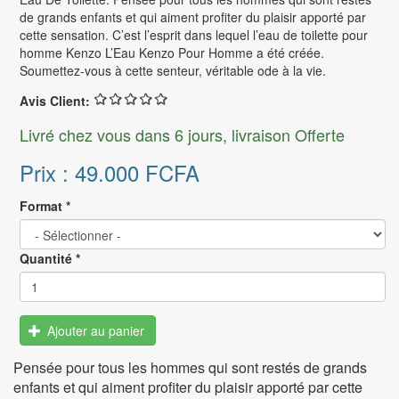
Bouilloire électrique
Brother
de grands enfants et qui aiment profiter du plaisir apporté par
Galaxy S22
Grille pain
cette sensation. C’est l’esprit dans lequel l’eau de toilette pour
Lexmark
HYGIÉNE - SANTÉ
AUTO - MOTO
homme Kenzo L’Eau Kenzo Pour Homme a été créée.
Galaxy S21
Canon
Bio - Compléments alimentaires
Soumettez-vous à cette senteur, véritable ode à la vie.
Gps - Accessoires Gps
CUISSON
Galaxy A
HP
Hygiène féminine
Automobile
Avis Client:
Raclette - crêpière
Samsung reconditionné
Brosse à dents électrique
Moto
Livré chez vous dans 6 jours, livraison Offerte
Plaque de cuisson
Appareils de diagnostic et suivi médical
SMARTPHONE HONOR
Friteuse
Prix :
49.000 FCFA
Soin des mains et des pieds
Honor 50
Appareil à fondue
Produits contre la perte de cheveux
Format
*
Honor 50 Lite
BEAUTE
Matériel et fournitures médicales
SMARTPHONE REALME
Rasoir électrique
Massage
Quantité
*
Série GT
Sèche cheveux
Masques de protection
Série X
Lisseur
Diabétiques
Série 9
Ajouter au panier
Epilateur
Antiparasitaire
SMARTPHONE MOTOROLA
Pensée pour tous les hommes qui sont restés de grands
Crèmes et laits
Motorola Edge
enfants et qui aiment profiter du plaisir apporté par cette