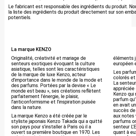
Le fabricant est responsable des ingrédients du produit. N
la liste des ingrédients du produit directement sur son em
potentiels.
La marque KENZO
Originalité, créativité et mariage de
éléments ja
senteurs exotiques évoquant la culture
européen e
asiatique, telles sont les caractéristiques
Les parfum
de la marque de luxe Kenzo, acteur
colorés et 
d’importance dans le monde de la mode et
La senteur
des parfums. Portées par la devise « Le
appréciée 
monde est beau », ses créations reflètent
Kenzo qui 
parfaitement l’énergie, le plaisir,
parfum qu’a
l’anticonformisme et l’inspiration puisée
en avait u
dans la nature.
succès de
La marque Kenzo a été créée par le
aux notes v
styliste japonais Kenzo Takada qui a quitté
parfums or
son pays pour s’installer à Paris où il a
senteur L
ouvert sa première boutique en 1970. Les
quant à eu