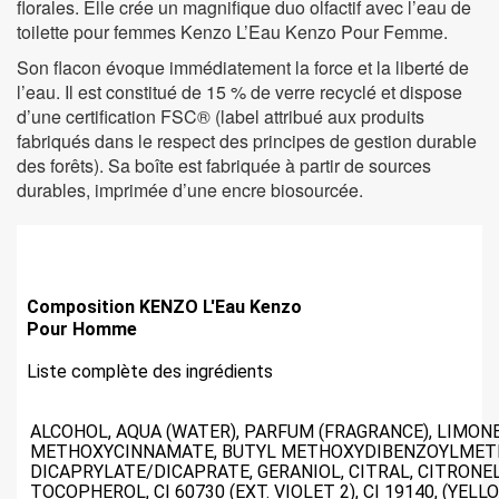
florales. Elle crée un magnifique duo olfactif avec l’eau de
toilette pour femmes Kenzo L’Eau Kenzo Pour Femme.
OPPO
Son flacon évoque immédiatement la force et la liberté de
l’eau. Il est constitué de 15 % de verre recyclé et dispose
Série Find X
d’une certification FSC® (label attribué aux produits
Série Reno
fabriqués dans le respect des principes de gestion durable
Série A
des forêts). Sa boîte est fabriquée à partir de sources
durables, imprimée d’une encre biosourcée.
SMARTPHONE PETIT BUDGET
Composition KENZO L'Eau Kenzo
Pour Homme
Liste complète des ingrédients
ALCOHOL, AQUA (WATER), PARFUM (FRAGRANCE), LIMON
METHOXYCINNAMATE, BUTYL METHOXYDIBENZOYLMETH
DICAPRYLATE/DICAPRATE, GERANIOL, CITRAL, CITRONEL
TOCOPHEROL, CI 60730 (EXT. VIOLET 2), CI 19140, (YELLOW