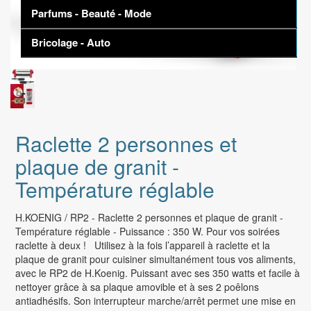
iPhone 12 | 12 Mini
PlayStation
Macbook
Parfums - Beauté - Mode
Drones
Mixeur - batteur
iPhone SE
Nintendo
Jouets radiocommandés - Voitures
Yaourtière
Bricolage - Auto
BEAUTÉ
iPhone 11 | 11 Pro
Xbox
TABLETTE TACTILE
Jeux d'imitation - Créatif
Robot culinaire bébé
MAQUILLAGE
iPhone XR
Accessoires Consoles
Tablette android
MAISON
Jeux de société - Educatif
Robot multifonction
Produits coiffants
iPhone 8 | 8+
Tablette Samsung
Traitement de l'air
Jouets 1er âge - Chambre enfant
Robot cuiseur
Lèvres
JEUX VIDÉOS
iPhone reconditionné
iPad
Décoration
Univers miniatures - Poupées
Sourcils
Jeux Switch
Liseuse
Soin du Linge
Raclette 2 personnes et
ECRAN TELEPHONE
PETIT DÉJEUNER - CAFÉ
Teint
Jeux PS4
Microsoft surface
Aspirateur - Balai
OBJETS CONNECTES
plaque de granit -
Accessoires pour machines à café
Yeux
Jeux PS5
Alimentation
Samsung Galaxy Watch
Température réglable
Cafetière expresso
Jeux Xbox Series
STOCKAGE
BEAUTÉ BIO
Literie - chambre
Apple Watch
Cafetière à dosette
SSD
Huiles essentielles
H.KOENIG / RP2 - Raclette 2 personnes et plaque de granit -
Sécurité Incendie
SAMSUNG GALAXY
Cafetière broyeur
Température réglable - Puissance : 350 W. Pour vos soirées
Disque dur
Huiles pour le corps
Cuisine - Salle de bain - Plomberie
Galaxy Z Flip 5 | Galaxy Z Fold 5
raclette à deux ! Utilisez à la fois l’appareil à raclette et la
Presse-agrumes
Huiles végétales
plaque de granit pour cuisiner simultanément tous vos aliments,
Maison Connectée - Domotique
Galaxy Z Flip 4 | Z Fold 4
Extracteur de jus
avec le RP2 de H.Koenig. Puissant avec ses 350 watts et facile à
CARTOUCHE D’ENCRE - TONER
Henné
Outillage - Quincaillerie
nettoyer grâce à sa plaque amovible et à ses 2 poêlons
Galaxy Z Flip 3 | Z Fold 3
Centrifugeuse
Epson
antiadhésifs. Son interrupteur marche/arrêt permet une mise en
Poudres végétales
Sécurité - Surveillance
Galaxy S23