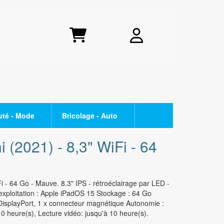
uté - Mode
Bricolage - Auto
- TONER
CUISSON
OPPO
i (2021) - 8,3" WiFi - 64
Raclette - crêpière
Série Find X
Plaque de cuisson
Série Reno
Fi - 64 Go - Mauve. 8.3" IPS - rétroéclairage par LED -
Friteuse
Série A
exploitation : Apple iPadOS 15 Stockage : 64 Go
Appareil à fondue
DisplayPort, 1 x connecteur magnétique Autonomie :
SMARTPHONE PETIT BUDGET
0 heure(s), Lecture vidéo: jusqu'à 10 heure(s).
i
BEAUTE