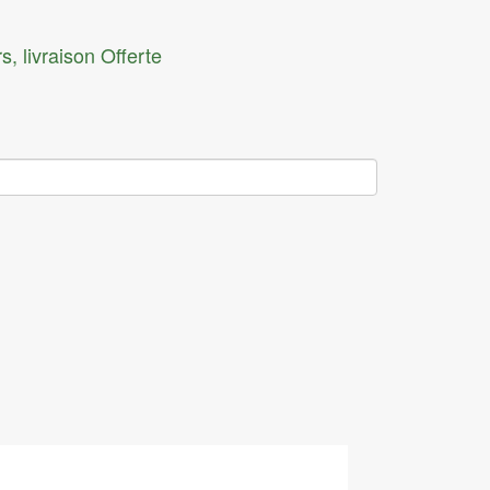
Rasoir électrique
s, livraison Offerte
Sèche cheveux
Lisseur
Epilateur