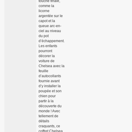
touche finale,
comme la
licorne
argentée sur le
capot et la
queue arc-en-
ciel au niveau
du pot
d’échappement.
Les enfants
pourront
décorer la
voiture de
Chelsea avec la
feuille
d’autocollants
fournie avant
d’y installer la
poupée et son
chien pour
partir à la
découverte du
monde ! Avec
tellement de
détails
craquants, ce
coffret Chelsea