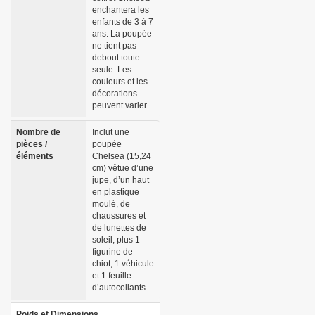
enchantera les
enfants de 3 à 7
ans. La poupée
ne tient pas
debout toute
seule. Les
couleurs et les
décorations
peuvent varier.
Nombre de
Inclut une
pièces /
poupée
éléments
Chelsea (15,24
cm) vêtue d’une
jupe, d’un haut
en plastique
moulé, de
chaussures et
de lunettes de
soleil, plus 1
figurine de
chiot, 1 véhicule
et 1 feuille
d’autocollants.
Poids et Dimensions