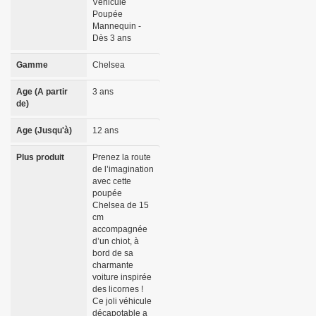
Véhicule
Poupée
Mannequin -
Dès 3 ans
Gamme
Chelsea
Age (A partir
3 ans
de)
Age (Jusqu'à)
12 ans
Plus produit
Prenez la route
de l’imagination
avec cette
poupée
Chelsea de 15
cm
accompagnée
d’un chiot, à
bord de sa
charmante
voiture inspirée
des licornes !
Ce joli véhicule
décapotable a