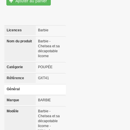
Ajouter au panier
Licences
Barbie
Nom du produit
Barbie -
Chelsea et sa
décapotable
licorne
Catégorie
POUPÉE
Référence
GXT41
Général
Marque
BARBIE
Modèle
Barbie -
Chelsea et sa
décapotable
licorne -