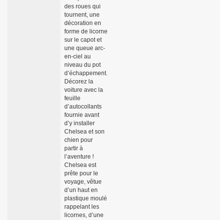
des roues qui
tournent, une
décoration en
forme de licorne
sur le capot et
une queue arc-
en-ciel au
niveau du pot
d’échappement.
Décorez la
voiture avec la
feuille
d’autocollants
fournie avant
d’y installer
Chelsea et son
chien pour
partir à
l’aventure !
Chelsea est
prête pour le
voyage, vêtue
d’un haut en
plastique moulé
rappelant les
licornes, d’une