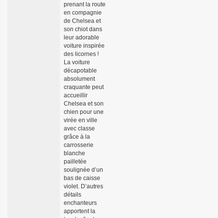
prenant la route
en compagnie
de Chelsea et
son chiot dans
leur adorable
voiture inspirée
des licornes !
La voiture
décapotable
absolument
craquante peut
accueillir
Chelsea et son
chien pour une
virée en ville
avec classe
grâce à la
carrosserie
blanche
pailletée
soulignée d’un
bas de caisse
violet. D’autres
détails
enchanteurs
apportent la