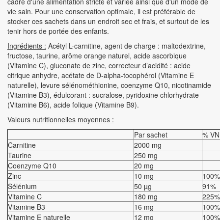
cadre d'une alimentation stricte et variée ainsi que d'un mode de
vie sain. Pour une conservation optimale, il est préférable de
stocker ces sachets dans un endroit sec et frais, et surtout de les
tenir hors de portée des enfants.
Ingrédients :
Acétyl L-carnitine, agent de charge : maltodextrine,
fructose, taurine, arôme orange naturel, acide ascorbique
(Vitamine C), gluconate de zinc, correcteur d’acidité : acide
citrique anhydre, acétate de D-alpha-tocophérol (Vitamine E
naturelle), levure sélénométhionine, coenzyme Q10, nicotinamide
(Vitamine B3), édulcorant : sucralose, pyridoxine chlorhydrate
(Vitamine B6), acide folique (Vitamine B9).
Valeurs nutritionnelles moyennes :
Par sachet
% VN
Carnitine
2000 mg
Taurine
250 mg
Coenzyme Q10
20 mg
Zinc
10 mg
100%
Sélénium
50 µg
91%
Vitamine C
180 mg
225%
Vitamine B3
16 mg
100%
Vitamine E naturelle
12 mg
100%