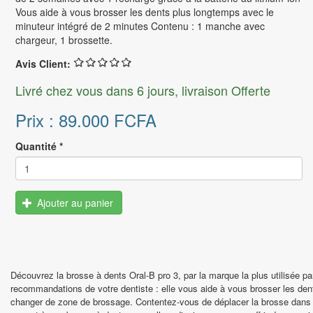
Série E
Vous aide à vous brosser les dents plus longtemps avec le
GROSSESSE - MATERNITÉ
minuteur intégré de 2 minutes Contenu : 1 manche avec
Série G
Compléments alimentaires
chargeur, 1 brossette.
Test d’ovulation et de grossesse
Avis Client:
SMARTPHONE HUAWEI
Alimentation
Livré chez vous dans 6 jours, livraison Offerte
Huawei Nova
Tire - lait
Huawei Série P
Prix :
89.000 FCFA
PARFUMS FEMME
XIAOMI MI | REDMI
Eau de toilette
Quantité
*
12 | 12 Pro
Eau de parfum
11 Lite NE I Mi 11 I Mi 11i
PARFUMS HOMME
Ajouter au panier
11T I 11T Pro
Eau de parfum
Redmi Note 11
Eau de toilette
Redmi Note 10
Redmi Note 9
Découvrez la brosse à dents Oral-B pro 3, par la marque la plus utilisée 
recommandations de votre dentiste : elle vous aide à vous brosser les de
Redmi 9
changer de zone de brossage. Contentez-vous de déplacer la brosse dans vo
Poco M4 | X4 Pro