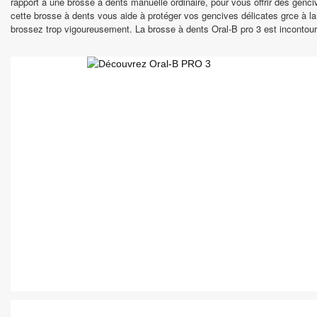
rapport à une brosse à dents manuelle ordinaire, pour vous offrir des genci
cette brosse à dents vous aide à protéger vos gencives délicates grce à la 
brossez trop vigoureusement. La brosse à dents Oral-B pro 3 est incontourn
OPPO
Série Find X
Série Reno
Série A
SMARTPHONE PETIT BUDGET