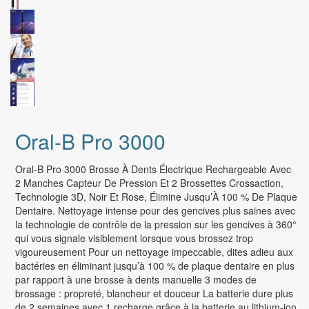
Bouilloire électrique
Brother
Galaxy S22
Grille pain
Lexmark
HYGIÉNE - SANTÉ
AUTO - MOTO
Galaxy S21
Canon
Bio - Compléments alimentaires
Gps - Accessoires Gps
CUISSON
Galaxy A
HP
Hygiène féminine
Automobile
Raclette - crêpière
Samsung reconditionné
Brosse à dents électrique
Moto
Plaque de cuisson
Appareils de diagnostic et suivi médical
SMARTPHONE HONOR
Friteuse
Oral-B Pro 3000
Soin des mains et des pieds
Honor 50
Appareil à fondue
Produits contre la perte de cheveux
Honor 50 Lite
Oral-B Pro 3000 Brosse À Dents Électrique Rechargeable Avec
BEAUTE
Matériel et fournitures médicales
2 Manches Capteur De Pression Et 2 Brossettes Crossaction,
SMARTPHONE REALME
Rasoir électrique
Technologie 3D, Noir Et Rose, Élimine Jusqu’À 100 % De Plaque
Massage
Série GT
Dentaire. Nettoyage intense pour des gencives plus saines avec
Sèche cheveux
Masques de protection
la technologie de contrôle de la pression sur les gencives à 360°
Série X
Lisseur
qui vous signale visiblement lorsque vous brossez trop
Diabétiques
vigoureusement Pour un nettoyage impeccable, dites adieu aux
Série 9
Epilateur
Antiparasitaire
bactéries en éliminant jusqu’à 100 % de plaque dentaire en plus
SMARTPHONE MOTOROLA
par rapport à une brosse à dents manuelle 3 modes de
Crèmes et laits
brossage : propreté, blancheur et douceur La batterie dure plus
Motorola Edge
de 2 semaines avec 1 recharge grâce à la batterie au lithium-ion