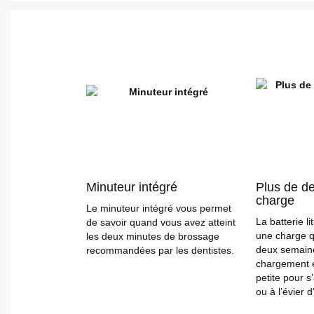
Minuteur intégré
Plus de d
charge
Le minuteur intégré vous permet
La batterie l
de savoir quand vous avez atteint
une charge q
les deux minutes de brossage
deux semain
recommandées par les dentistes.
chargement 
petite pour s
ou à l’évier d