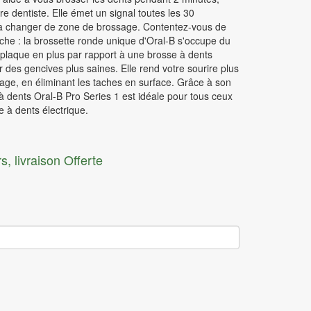
Rasoir électrique
 dentiste. Elle émet un signal toutes les 30
à changer de zone de brossage. Contentez-vous de
Sèche cheveux
che : la brossette ronde unique d'Oral-B s'occupe du
e plaque en plus par rapport à une brosse à dents
Lisseur
r des gencives plus saines. Elle rend votre sourire plus
Epilateur
sage, en éliminant les taches en surface. Grâce à son
à dents Oral-B Pro Series 1 est idéale pour tous ceux
 à dents électrique.
s, livraison Offerte