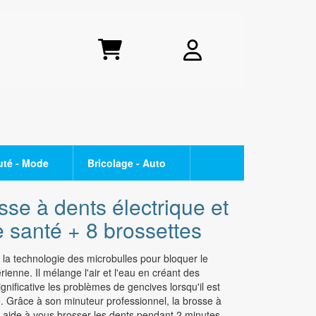
uté - Mode
Bricolage - Auto
- TONER
CUISSON
OPPO
se à dents électrique et
Raclette - crêpière
Série Find X
 santé + 8 brossettes
Plaque de cuisson
Série Reno
se la technologie des microbulles pour bloquer le
Friteuse
Série A
enne. Il mélange l'air et l'eau en créant des
Appareil à fondue
gnificative les problèmes de gencives lorsqu'il est
SMARTPHONE PETIT BUDGET
sé. Grâce à son minuteur professionnel, la brosse à
i
BEAUTE
s aide à vous brosser les dents pendant 2 minutes,