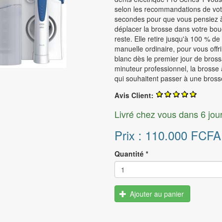
Alimentation
Extracteur de jus
rie 9
11T I 11T Pro
selon les recommandations de votre
secondes pour que vous pensiez 
Tire - lait
Centrifugeuse
Redmi Note 11
MARTPHONE MOTOROLA
déplacer la brosse dans votre bou
Bouilloire électrique
PARFUMS FEMME
reste. Elle retire jusqu'à 100 % d
Redmi Note 10
torola Edge
manuelle ordinaire, pour vous offri
Grille pain
Eau de toilette
Redmi Note 9
rie E
blanc dès le premier jour de bros
Eau de parfum
minuteur professionnel, la brosse 
Redmi 9
rie G
qui souhaitent passer à une brosse
Poco M4 | X4 Pro
PARFUMS HOMME
Avis Client:
Eau de parfum
les
Livré chez vous dans 6 jour
Eau de toilette
Prix :
110.000 FCFA
Quantité
*
Ajouter au panier