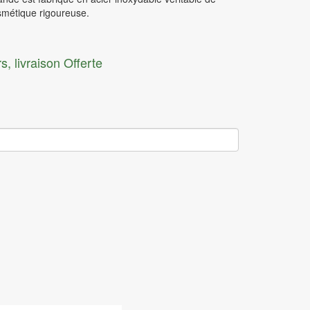
Rasoir électrique
osmétique rigoureuse.
Sèche cheveux
Lisseur
s, livraison Offerte
Epilateur