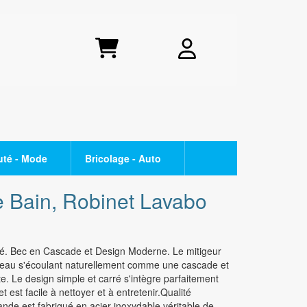
uté - Mode
Bricolage - Auto
- TONER
CUISSON
OPPO
e Bain, Robinet Lavabo
Raclette - crêpière
Série Find X
Plaque de cuisson
Série Reno
. Bec en Cascade et Design Moderne. Le mitigeur
Friteuse
Série A
l'eau s'écoulant naturellement comme une cascade et
Appareil à fondue
te. Le design simple et carré s'intègre parfaitement
SMARTPHONE PETIT BUDGET
est facile à nettoyer et à entretenir.Qualité
i
BEAUTE
e est fabriqué en acier inoxydable véritable de